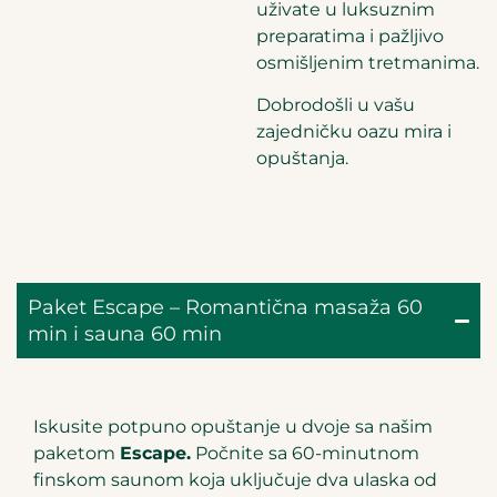
uživate u luksuznim
preparatima i pažljivo
osmišljenim tretmanima.
Dobrodošli u vašu
zajedničku oazu mira i
opuštanja.
Paket Escape – Romantična masaža 60
min i sauna 60 min
Iskusite potpuno opuštanje u dvoje sa našim
paketom
Escape.
Počnite sa 60-minutnom
finskom saunom koja uključuje dva ulaska od