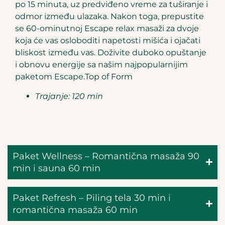
po 15 minuta, uz predviđeno vreme za tuširanje i
odmor između ulazaka. Nakon toga, prepustite
se 60-ominutnoj Escape relax masaži za dvoje
koja će vas osloboditi napetosti mišića i ojačati
bliskost između vas. Doživite duboko opuštanje
i obnovu energije sa našim najpopularnijim
paketom Escape.Top of Form
Trajanje: 120 min
Paket Wellness – Romantična masaža 90
min i sauna 60 min
Paket Refresh – Piling tela 30 min i
romantična masaža 60 min