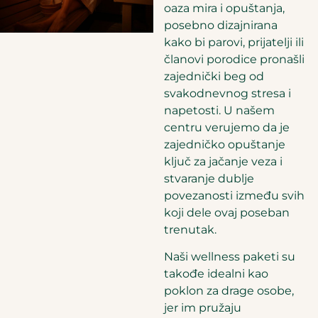
oaza mira i opuštanja,
posebno dizajnirana
kako bi parovi, prijatelji ili
članovi porodice pronašli
zajednički beg od
svakodnevnog stresa i
napetosti. U našem
centru verujemo da je
zajedničko opuštanje
ključ za jačanje veza i
stvaranje dublje
povezanosti između svih
koji dele ovaj poseban
trenutak.
Naši wellness paketi su
takođe idealni kao
poklon za drage osobe,
jer im pružaju