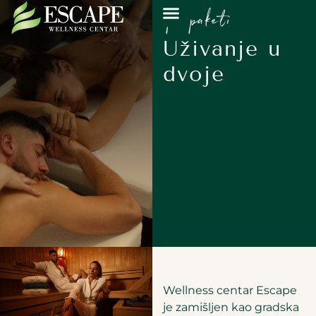
spa paketi
Uživanje u
dvoje
Wellness centar Escape
je zamišljen kao gradska