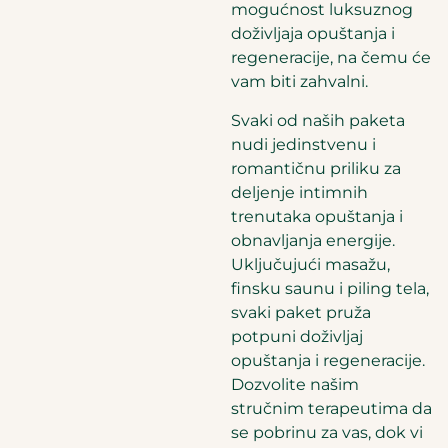
mogućnost luksuznog
doživljaja opuštanja i
regeneracije, na čemu će
vam biti zahvalni.
Svaki od naših paketa
nudi jedinstvenu i
romantičnu priliku za
deljenje intimnih
trenutaka opuštanja i
obnavljanja energije.
Uključujući masažu,
finsku saunu i piling tela,
svaki paket pruža
potpuni doživljaj
opuštanja i regeneracije.
Dozvolite našim
stručnim terapeutima da
se pobrinu za vas, dok vi