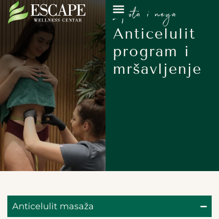
Lepota i nega
Anticelulit
program i
mršavljenje
Anticelulit masaža