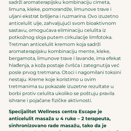
sadrži aromaterapijsku kombinaciju cimeta,
limuna, kleke, pomorandže, limunove trave i
uljani ekstrat bršljena i ruzmarina. Ovo izuzetno
anticelulit ulje, zahvaljujući svom bioaktivnom
sastavu, omogućava eliminaciju celulita iz
potkožnog sloja putem cirkulacije limfotoka.
Tretman anticelulit kremom koja sadrži
aromaterapijsku kombinaciju mente, kleke,
bergamota, limunove trave i lavande, ima efekat
hlađenja, a koža postaje čvršća i zategnutija već
posle prvog tretmana. Otoci i nagomilani toksini
nestaju. Kreme koje koristimo u ovim
tretmanima su pokazale izuzetne rezultate u
borbi protiv celulita ukoliko se poštuju pravila
ishrane i pojačane fizičke aktivnosti.
Specijalitet Wellness centra Escape je
anticelulit masaža u 4 ruke – 2 terapeuta,
sinhronizovano rade masažu, tako da je