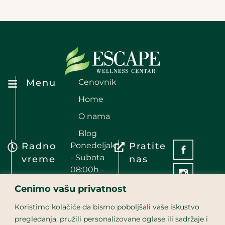
Menu
Cenovnik
Home
O nama
Blog
Radno
Ponedeljak
Pratite
- Subota
vreme
nas
08:00h -
21:00h
Cenimo vašu privatnost
Kontakt
Recepcija / zakazivanje:
060 34 010 34
Koristimo kolačiće da bismo poboljšali vaše iskustvo
pregledanja, pružili personalizovane oglase ili sadržaje i
Fitnes centar: