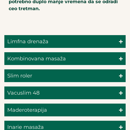
potrebno duplo manje vremena da se odradi
ceo tretman.
Limfna drenaža
Kombinovana masaža
Slim roler
Vacuslim 48
Maderoterapija
Inarie masaža