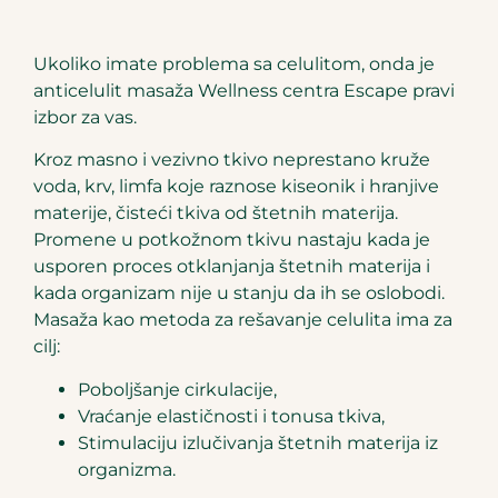
Ukoliko imate problema sa celulitom, onda je
anticelulit masaža Wellness centra Escape pravi
izbor za vas.
Kroz masno i vezivno tkivo neprestano kruže
voda, krv, limfa koje raznose kiseonik i hranjive
materije, čisteći tkiva od štetnih materija.
Promene u potkožnom tkivu nastaju kada je
usporen proces otklanjanja štetnih materija i
kada organizam nije u stanju da ih se oslobodi.
Masaža kao metoda za rešavanje celulita ima za
cilj:
Poboljšanje cirkulacije,
Vraćanje elastičnosti i tonusa tkiva,
Stimulaciju izlučivanja štetnih materija iz
organizma.